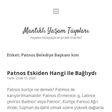
menüyü
Anasayfa
aç
Gizlilik Politikası
Mantıklı Yaşam Tüyoları
Yasal Uyarı
Hayatını kolaylaştıran pratik öneriler!
Hakkımızda
Etiket:
Patnos Belediye Başkanı kim
Patnos Eskiden Hangi Ile Bağlıydı
Tarih: Ocak 15, 2025
Patnos kürtçe ne demek? Patmos ile
karıştırılmamalıdır. Patnos (Ermenice: ց, Latince
çevirisi: Badnoc’ veya Patnoc’, Kürtçe: Panos) Ağrı
ilinde, Süphan da dahil olmak üzere yüksek dağlarla