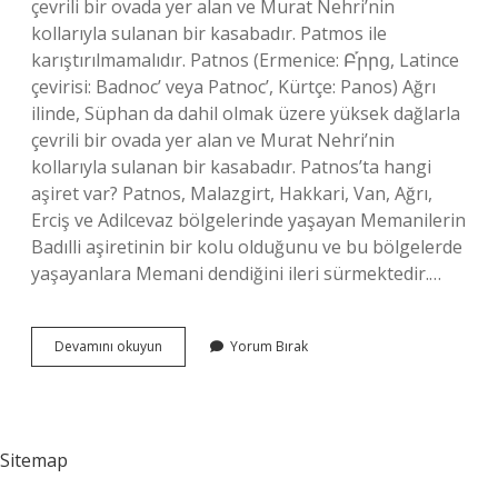
çevrili bir ovada yer alan ve Murat Nehri’nin
kollarıyla sulanan bir kasabadır. Patmos ile
karıştırılmamalıdır. Patnos (Ermenice: Բ֡րրց, Latince
çevirisi: Badnoc’ veya Patnoc’, Kürtçe: Panos) Ağrı
ilinde, Süphan da dahil olmak üzere yüksek dağlarla
çevrili bir ovada yer alan ve Murat Nehri’nin
kollarıyla sulanan bir kasabadır. Patnos’ta hangi
aşiret var? Patnos, Malazgirt, Hakkari, Van, Ağrı,
Erciş ve Adilcevaz bölgelerinde yaşayan Memanilerin
Badılli aşiretinin bir kolu olduğunu ve bu bölgelerde
yaşayanlara Memani dendiğini ileri sürmektedir.…
Patnos
Devamını okuyun
Yorum Bırak
Eskiden
Hangi
Ile
Bağlıydı
Sitemap