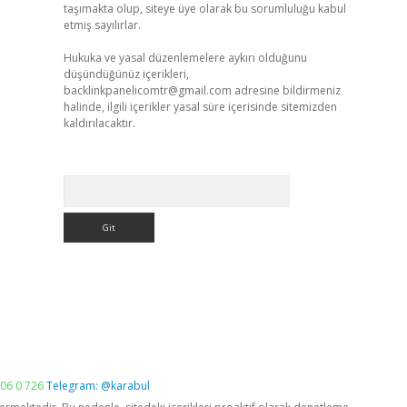
taşımakta olup, siteye üye olarak bu sorumluluğu kabul
etmiş sayılırlar.
Hukuka ve yasal düzenlemelere aykırı olduğunu
düşündüğünüz içerikleri,
backlinkpanelicomtr@gmail.com
adresine bildirmeniz
halinde, ilgili içerikler yasal süre içerisinde sitemizden
kaldırılacaktır.
Arama
06 0 726
Telegram: @karabul