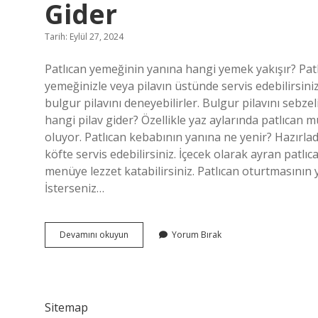
Gider
Tarih: Eylül 27, 2024
Patlıcan yemeğinin yanına hangi yemek yakışır? Patlıc
yemeğinizle veya pilavın üstünde servis edebilirsiniz
bulgur pilavını deneyebilirler. Bulgur pilavını sebze
hangi pilav gider? Özellikle yaz aylarında patlıcan m
oluyor. Patlıcan kebabının yanına ne yenir? Hazırladı
köfte servis edebilirsiniz. İçecek olarak ayran patlıc
menüye lezzet katabilirsiniz. Patlıcan oturtmasının y
İsterseniz…
Patlıcan
Devamını okuyun
Yorum Bırak
Musakkanın
Yanına
Hangi
Çorba
Gider
Sitemap