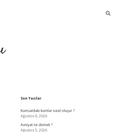
ı
Sidebar
Son Yazılar
hiltonbet yeni giriş
betexper güvenili
Kumsaldaki kumlar nasıl oluşur ?
Ağustos 6, 2026
Avniyat ne demek ?
Ağustos 5, 2026