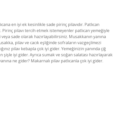
ana en iyi ek kesinlikle sade pirinç pilavıdır. Patlıcan
. Pirinç pilavı tercih etmek istemeyenler patlıcan yemeğiyle
li veya sade olarak hazırlayabilirsiniz. Musakkanın yanına
usakka, pilav ve cacık eşliğinde sofraların vazgeçilmezi
ğınız pilav kebapla çok iyi gider. Yemeğinizin yanında çiğ
an şişle iyi gider. Ayrıca sumak ve soğan salatası hazırlayarak
anına ne gider? Makarnalı pilav patlıcanla çok iyi gider.