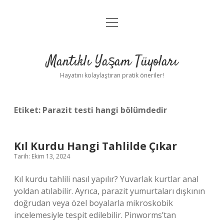
menüyü
Anasayfa
aç
Gizlilik Politikası
Mantıklı Yaşam Tüyoları
Yasal Uyarı
Hayatını kolaylaştıran pratik öneriler!
Hakkımızda
Etiket:
Parazit testi hangi bölümdedir
Kıl Kurdu Hangi Tahlilde Çıkar
Tarih: Ekim 13, 2024
Kıl kurdu tahlili nasıl yapılır? Yuvarlak kurtlar anal
yoldan atılabilir. Ayrıca, parazit yumurtaları dışkının
doğrudan veya özel boyalarla mikroskobik
incelemesiyle tespit edilebilir. Pinworms’tan