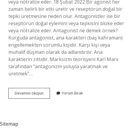
veya nötralize eder. 18 Şubat 2022 Bir agonist her
zaman belirli bir etki üretir ve reseptörün doğal bir
tepki üretmesine neden olur. Antagonistler ise bir
reseptörün doğal eylemini veya tepkisini bloke eder
veya nötralize eder. Antagonist ne demek örnek?
Kurguda antagonist, ana karakteri (baş kahraman)
engellemekten sorumlu kişidir. Karşı kişi veya
muhalif düşman olarak da adlandırılır. Ana
karakterin zıttıdır. Marksizm teorisyeni Karl Marx
tarafından “antagonizm yoluyla yaratmak ve
üretmek”…
Agonist
Devamını okuyun
Yorum Bırak
Ve
Antagonist
Farkı
Nedir
Sitemap