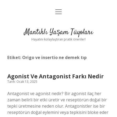
menüyü
Anasayfa
aç
Gizlilik Politikası
Mantıklı Yaşam Tüyoları
Yasal Uyarı
Hayatını kolaylaştıran pratik öneriler!
Hakkımızda
Etiket:
Origo ve insertio ne demek tıp
Agonist Ve Antagonist Farkı Nedir
Tarih: Ocak 13, 2025
Antagonist ve agonist nedir? Bir agonist ilaç her
zaman belirli bir etki üretir ve reseptörün doğal bir
tepki üretmesine neden olur. Antagonistler ise bir
reseptörün doğal eylemini veya tepkisini bloke eder