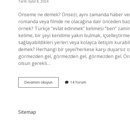
Tarih: Eylül 8, 2024
Önseme ne demek? Önsezi, aynı zamanda haber verme 
romanda veya filmde ne olacağına dair önceden bazı
örnek? Türkçe “evlat edinmek” kelimesi “ben” zamiri
kelime, bir şeyi kendime yakın bulmak, içselleştirm
sağlayabildikleri yerleri veya kolayca iletişim kura
demek? Herhangi bir şeye/herkese karşı duyarsı
görmezden gel, görmezden gel, görmezden gel. Öng
olsun gerekli.…
Önsemek
Devamını okuyun
14 Yorum
Ne
Demek
Sitemap