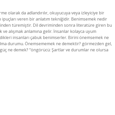
olarak da adlandırılır, okuyucuya veya izleyiciye bir
 ipuçları veren bir anlatım tekniğidir. Benimsemek nedir
nden türemiştir. Dil devriminden sonra literatüre giren bu
ek ve alışmak anlamına gelir. İnsanlar kolayca uyum
bildikleri insanları çabuk benimserler. Birini önemsemek ne
z olma durumu. Önemsememek ne demektir? görmezden gel,
üç ne demek? “öngörücü: Şartlar ve durumlar ne olursa