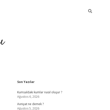
ı
Sidebar
Son Yazılar
hiltonbet yeni giriş
betexper güvenili
Kumsaldaki kumlar nasıl oluşur ?
Ağustos 6, 2026
Avniyat ne demek ?
Ağustos 5, 2026