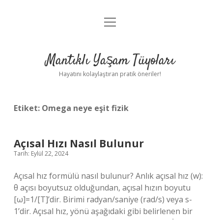
menüyü
Anasayfa
aç
Gizlilik Politikası
Mantıklı Yaşam Tüyoları
Yasal Uyarı
Hayatını kolaylaştıran pratik öneriler!
Hakkımızda
Etiket:
Omega neye eşit fizik
Açısal Hızı Nasıl Bulunur
Tarih: Eylül 22, 2024
Açısal hız formülü nasıl bulunur? Anlık açısal hız (w):
θ açısı boyutsuz olduğundan, açısal hızın boyutu
[ω]=1/[T]’dir. Birimi radyan/saniye (rad/s) veya s-
1’dir. Açısal hız, yönü aşağıdaki gibi belirlenen bir