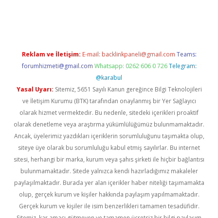
üvenilir mi
elexbetgiris.org
Reklam ve İletişim:
E-mail:
backlinkpaneli@gmail.com
Teams:
forumhizmeti@gmail.com
Whatsapp: 0262 606 0 726
Telegram:
@karabul
Yasal Uyarı:
Sitemiz, 5651 Sayılı Kanun gereğince Bilgi Teknolojileri
ve İletişim Kurumu (BTK) tarafından onaylanmış bir Yer Sağlayıcı
olarak hizmet vermektedir. Bu nedenle, sitedeki içerikleri proaktif
olarak denetleme veya araştırma yükümlülüğümüz bulunmamaktadır.
Ancak, üyelerimiz yazdıkları içeriklerin sorumluluğunu taşımakta olup,
siteye üye olarak bu sorumluluğu kabul etmiş sayılırlar. Bu internet
sitesi, herhangi bir marka, kurum veya şahıs şirketi ile hiçbir bağlantısı
bulunmamaktadır. Sitede yalnızca kendi hazırladığımız makaleler
paylaşılmaktadır. Burada yer alan içerikler haber niteliği taşımamakta
olup, gerçek kurum ve kişiler hakkında paylaşım yapılmamaktadır.
Gerçek kurum ve kişiler ile isim benzerlikleri tamamen tesadüfidir.
Sitemiz, kar amacı gütmeyen ve tamamen ücretsiz bir bilgi paylaşım