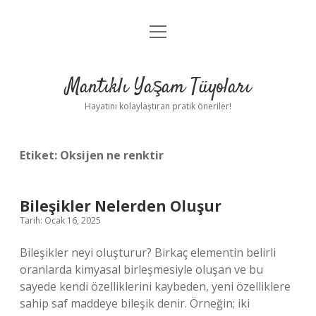
menüyü
Anasayfa
aç
Gizlilik Politikası
Mantıklı Yaşam Tüyoları
Yasal Uyarı
Hayatını kolaylaştıran pratik öneriler!
Hakkımızda
Etiket:
Oksijen ne renktir
Bileşikler Nelerden Oluşur
Tarih: Ocak 16, 2025
Bileşikler neyi oluşturur? Birkaç elementin belirli
oranlarda kimyasal birleşmesiyle oluşan ve bu
sayede kendi özelliklerini kaybeden, yeni özelliklere
sahip saf maddeye bileşik denir. Örneğin; iki