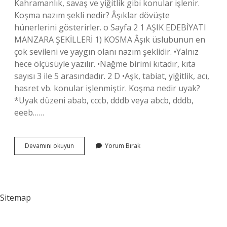
Kahramanlık, savaş ve yiğitlik gibi konular işlenir.
Koşma nazım şekli nedir? Âşıklar dövüşte
hünerlerini gösterirler. о Sayfa 2 1 AŞIK EDEBİYATI
MANZARA ŞEKİLLERİ 1) KOSMA Âşık üslubunun en
çok sevileni ve yaygın olanı nazım şeklidir. •Yalnız
hece ölçüsüyle yazılır. •Nağme birimi kıtadır, kıta
sayısı 3 ile 5 arasındadır. 2 D •Aşk, tabiat, yiğitlik, acı,
hasret vb. konular işlenmiştir. Koşma nedir uyak?
*Uyak düzeni abab, cccb, dddb veya abcb, dddb,
eeeb……
Koşma
Devamını okuyun
Yorum Bırak
Türü
Nedir
Sitemap