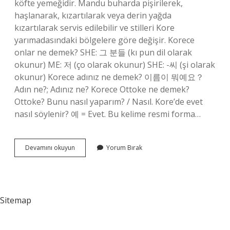
köfte yemeğidir. Mandu buharda pişirilerek,
haşlanarak, kızartılarak veya derin yağda
kızartılarak servis edilebilir ve stilleri Kore
yarımadasındaki bölgelere göre değişir. Korece
onlar ne demek? SHE: 그 분들 (kı pun dil olarak
okunur) ME: 저 (ço olarak okunur) SHE: -씨 (şi olarak
okunur) Korece adınız ne demek? 이름이 뭐예요？
Adın ne?; Adınız ne? Korece Ottoke ne demek?
Ottoke? Bunu nasıl yaparım? / Nasıl. Kore’de evet
nasıl söylenir? 예 = Evet. Bu kelime resmi forma…
Konç
Devamını okuyun
Yorum Bırak
Korece
Ne
Demek
Sitemap