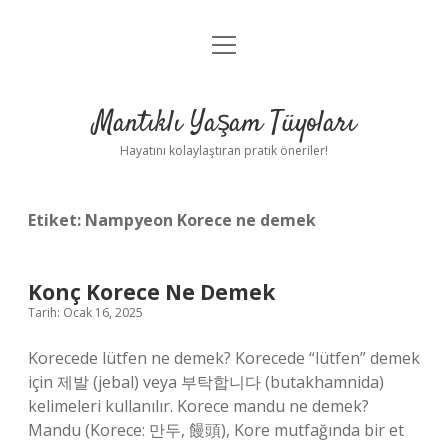
menüyü
Anasayfa
aç
Gizlilik Politikası
Mantıklı Yaşam Tüyoları
Yasal Uyarı
Hayatını kolaylaştıran pratik öneriler!
Hakkımızda
Etiket:
Nampyeon Korece ne demek
Konç Korece Ne Demek
Tarih: Ocak 16, 2025
Korecede lütfen ne demek? Korecede “lütfen” demek
için 제발 (jebal) veya 부탁합니다 (butakhamnida)
kelimeleri kullanılır. Korece mandu ne demek?
Mandu (Korece: 만두, 饅頭), Kore mutfağında bir et