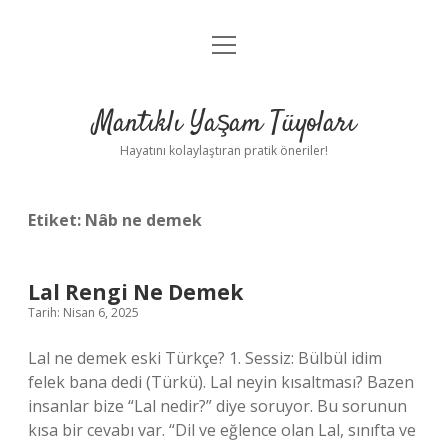
menüyü
Anasayfa
aç
Gizlilik Politikası
Mantıklı Yaşam Tüyoları
Yasal Uyarı
Hayatını kolaylaştıran pratik öneriler!
Hakkımızda
Etiket:
Nâb ne demek
Lal Rengi Ne Demek
Tarih: Nisan 6, 2025
Lal ne demek eski Türkçe? 1. Sessiz: Bülbül idim
felek bana dedi (Türkü). Lal neyin kısaltması? Bazen
insanlar bize “Lal nedir?” diye soruyor. Bu sorunun
kısa bir cevabı var. “Dil ve eğlence olan Lal, sınıfta ve