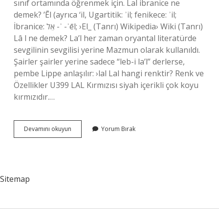
sınıf ortamında öğrenmek için. Lal ibranice ne
demek? ʼĒl (ayrıca ‘il, Ugartitik: ʾil; fenikece: ʾil;
İbranice: אֵל -ʾ -ʾēl; ›El_ (Tanrı) Wikipedia› Wiki (Tanrı)
Lâ l ne demek? La’l her zaman oryantal literatürde
sevgilinin sevgilisi yerine Mazmun olarak kullanıldı.
Şairler şairler yerine sadece “leb-i la’l” derlerse,
pembe Lippe anlaşılır: ›lal Lal hangi renktir? Renk ve
Özellikler U399 LAL Kırmızısı siyah içerikli çok koyu
kırmızıdır.…
Lal
Devamını okuyun
Yorum Bırak
Rengi
Ne
Demek
Sitemap