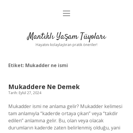
menüyü
Anasayfa
aç
Gizlilik Politikası
Mantıklı Yaşam Tüyoları
Yasal Uyarı
Hayatını kolaylaştıran pratik öneriler!
Hakkımızda
Etiket:
Mukadder ne ismi
Mukaddere Ne Demek
Tarih: Eylül 27, 2024
Mukadder ismi ne anlama gelir? Mukadder kelimesi
tam anlamıyla “kaderde ortaya çıkan” veya “takdir
edilen” anlamına gelir. Bu, olan veya olacak
durumların kaderde zaten belirlenmiş olduğu, yani