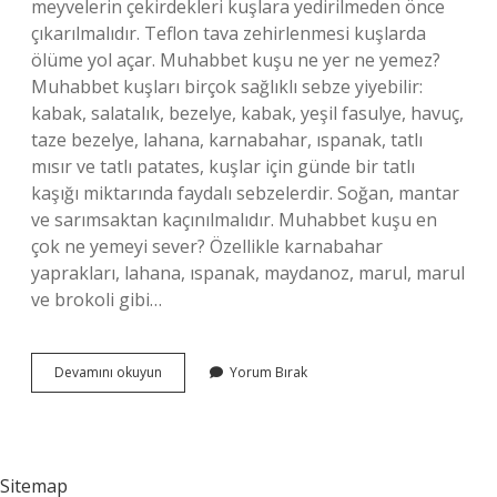
meyvelerin çekirdekleri kuşlara yedirilmeden önce
çıkarılmalıdır. Teflon tava zehirlenmesi kuşlarda
ölüme yol açar. Muhabbet kuşu ne yer ne yemez?
Muhabbet kuşları birçok sağlıklı sebze yiyebilir:
kabak, salatalık, bezelye, kabak, yeşil fasulye, havuç,
taze bezelye, lahana, karnabahar, ıspanak, tatlı
mısır ve tatlı patates, kuşlar için günde bir tatlı
kaşığı miktarında faydalı sebzelerdir. Soğan, mantar
ve sarımsaktan kaçınılmalıdır. Muhabbet kuşu en
çok ne yemeyi sever? Özellikle karnabahar
yaprakları, lahana, ıspanak, maydanoz, marul, marul
ve brokoli gibi…
Muhabbet
Devamını okuyun
Yorum Bırak
Kuşu
Ne
Yememeli
Sitemap