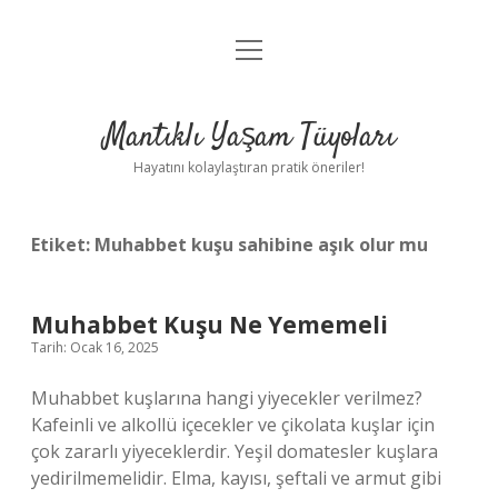
menüyü
Anasayfa
aç
Gizlilik Politikası
Mantıklı Yaşam Tüyoları
Yasal Uyarı
Hayatını kolaylaştıran pratik öneriler!
Hakkımızda
Etiket:
Muhabbet kuşu sahibine aşık olur mu
Muhabbet Kuşu Ne Yememeli
Tarih: Ocak 16, 2025
Muhabbet kuşlarına hangi yiyecekler verilmez?
Kafeinli ve alkollü içecekler ve çikolata kuşlar için
çok zararlı yiyeceklerdir. Yeşil domatesler kuşlara
yedirilmemelidir. Elma, kayısı, şeftali ve armut gibi