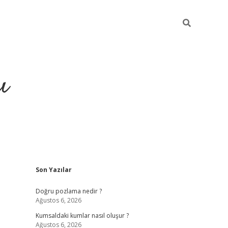
ı
Sidebar
Son Yazılar
hiltonbet yeni giriş
betexper güvenili
Doğru pozlama nedir ?
Ağustos 6, 2026
Kumsaldaki kumlar nasıl oluşur ?
Ağustos 6, 2026