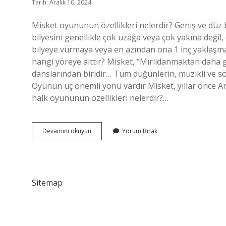
Tarih: Aralık 10, 2024
Misket oyununun özellikleri nelerdir? Geniş ve düz 
bilyesini genellikle çok uzağa veya çok yakına deği
bilyeye vurmaya veya en azından ona 1 inç yaklaşmay
hangi yöreye aittir? Misket, “Mırıldanmaktan daha 
danslarından biridir… Tüm düğünlerin, müzikli ve sö
Oyunun üç önemli yönü vardır Misket, yıllar önce An
halk oyununun özellikleri nelerdir?…
Misket
Devamını okuyun
Yorum Bırak
Halk
Oyununun
Özellikleri
Nelerdir
Sitemap