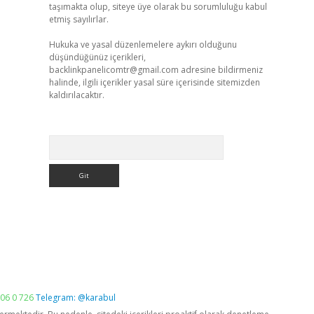
taşımakta olup, siteye üye olarak bu sorumluluğu kabul
etmiş sayılırlar.
Hukuka ve yasal düzenlemelere aykırı olduğunu
düşündüğünüz içerikleri,
backlinkpanelicomtr@gmail.com
adresine bildirmeniz
halinde, ilgili içerikler yasal süre içerisinde sitemizden
kaldırılacaktır.
Arama
06 0 726
Telegram: @karabul