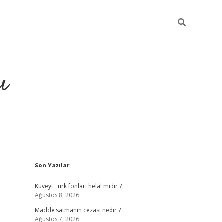
ı
Sidebar
Son Yazılar
hiltonbet yeni giriş
betexper güvenili
Kuveyt Türk fonları helal midir ?
Ağustos 8, 2026
Madde satmanın cezası nedir ?
Ağustos 7, 2026