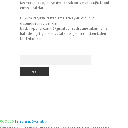
taşımakta olup, siteye üye olarak bu sorumluluğu kabul
etmiş sayılırlar.
Hukuka ve yasal düzenlemelere aykırı olduğunu
düşündüğünüz içerikleri,
backlinkpanelicomtr@gmail.com
adresine bildirmeniz
halinde, ilgili içerikler yasal süre içerisinde sitemizden
kaldırılacaktır.
Arama
06 0 726
Telegram: @karabul