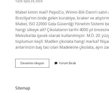
Tarih: Eylül 24, 2024
Mabel kimin malı? PepsiCo, Wimm-Bill-Dann’ı satın al
Brezilya’nın önde gelen kurabiye, kraker ve atıştırmal
Mabel, ISO 22000 Gıda Güvenliği Yönetim Sistemi be
hangi ülkeye ait? Çikolatanın tarihi 4000 yıl öncesin
Meksika’da içecek olarak kullanılmıştır. M.Ö. 20. y
toplumun keşfi. Madlen çikolata hangi marka? Nişanl
anlarınızın baş tacı olan Madeleine çikolata, aynı z
Mabel
Devamını okuyun
Yorum Bırak
Türk
Malı
Mı
Sitemap