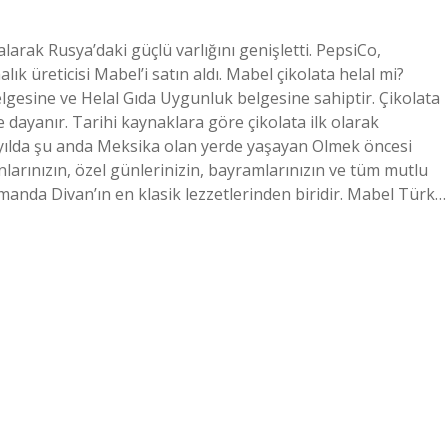
arak Rusya’daki güçlü varlığını genişletti. PepsiCo,
ık üreticisi Mabel’i satın aldı. Mabel çikolata helal mi?
lgesine ve Helal Gıda Uygunluk belgesine sahiptir. Çikolata
e dayanır. Tarihi kaynaklara göre çikolata ilk olarak
üzyılda şu anda Meksika olan yerde yaşayan Olmek öncesi
arınızın, özel günlerinizin, bayramlarınızın ve tüm mutlu
amanda Divan’ın en klasik lezzetlerinden biridir. Mabel Türk…