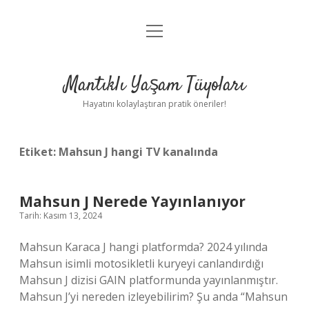
menüyü
Anasayfa
aç
Gizlilik Politikası
Mantıklı Yaşam Tüyoları
Yasal Uyarı
Hayatını kolaylaştıran pratik öneriler!
Hakkımızda
Etiket:
Mahsun J hangi TV kanalında
Mahsun J Nerede Yayınlanıyor
Tarih: Kasım 13, 2024
Mahsun Karaca J hangi platformda? 2024 yılında
Mahsun isimli motosikletli kuryeyi canlandırdığı
Mahsun J dizisi GAIN platformunda yayınlanmıştır.
Mahsun J’yi nereden izleyebilirim? Şu anda “Mahsun