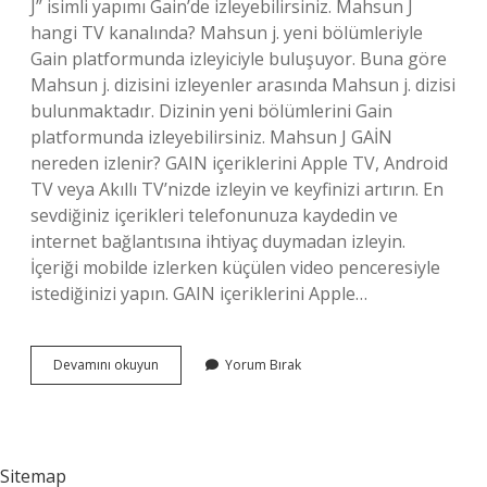
J” isimli yapımı Gain’de izleyebilirsiniz. Mahsun J
hangi TV kanalında? Mahsun j. yeni bölümleriyle
Gain platformunda izleyiciyle buluşuyor. Buna göre
Mahsun j. dizisini izleyenler arasında Mahsun j. dizisi
bulunmaktadır. Dizinin yeni bölümlerini Gain
platformunda izleyebilirsiniz. Mahsun J GAİN
nereden izlenir? GAIN içeriklerini Apple TV, Android
TV veya Akıllı TV’nizde izleyin ve keyfinizi artırın. En
sevdiğiniz içerikleri telefonunuza kaydedin ve
internet bağlantısına ihtiyaç duymadan izleyin.
İçeriği mobilde izlerken küçülen video penceresiyle
istediğinizi yapın. GAIN içeriklerini Apple…
Mahsun
Devamını okuyun
Yorum Bırak
J
Nerede
Yayınlanıyor
Sitemap