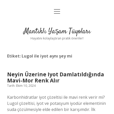
menüyü
Anasayfa
aç
Gizlilik Politikası
Mantıklı Yaşam Tüyoları
Yasal Uyarı
Hayatını kolaylaştıran pratik öneriler!
Hakkımızda
Etiket:
Lugol ile iyot aynı şey mi
Neyin Üzerine Iyot Damlatıldığında
Mavi-Mor Renk Alır
Tarih: Ekim 10, 2024
Karbonhidratlar iyot çözeltisi ile mavi renk verir mi?
Lugol çözeltisi, iyot ve potasyum iyodür elementinin
suda çözülmesiyle elde edilen bir karışımdır. İlk