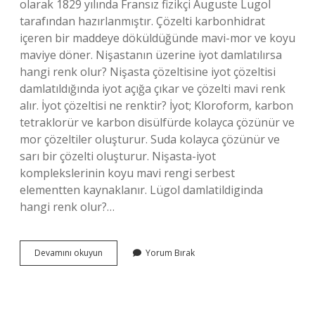
olarak 1829 yılında Fransız fizikçi Auguste Lugol
tarafından hazırlanmıştır. Çözelti karbonhidrat
içeren bir maddeye döküldüğünde mavi-mor ve koyu
maviye döner. Nişastanın üzerine iyot damlatılırsa
hangi renk olur? Nişasta çözeltisine iyot çözeltisi
damlatıldığında iyot açığa çıkar ve çözelti mavi renk
alır. İyot çözeltisi ne renktir? İyot; Kloroform, karbon
tetraklorür ve karbon disülfürde kolayca çözünür ve
mor çözeltiler oluşturur. Suda kolayca çözünür ve
sarı bir çözelti oluşturur. Nişasta-iyot
komplekslerinin koyu mavi rengi serbest
elementten kaynaklanır. Lügol damlatildiginda
hangi renk olur?…
Neyin
Devamını okuyun
Yorum Bırak
Üzerine
Iyot
Damlatıldığında
Mavi-