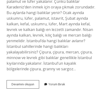
palamut ve lüfer yakalanır. Çünkü balıklar
Karadeniz’den inmek için oraya çıkmak zorundadır.
Bu aylarda hangi balıklar yenir? Ocak ayında
uskumru, lüfer, palamut, istavrit, Şubat ayında
kalkan, kefal, uskumru, lüfer, Mart ayında kefal,
levrek ve kalkan balığı en lezzetli zamandır. Nisan
ayında kalkan, levrek, kılıç balığı ve mercan balığı
yenmelidir. İstanbul’da hangi balıklar avlanır?
İstanbul sahillerinde hangi balıkları
yakalayabilirsiniz? Çipura, çipura, mercan, çipura,
minnow ve levrek gibi balıklar genellikle İstanbul
kıyılarında yakalanır. İstanbul’un kayalık
bölgelerinde çipura, granny ve sargoz…
Istanbulda
Devamını okuyun
Yorum Bırak
Hangi
Mevsimde
Hangi
Balık