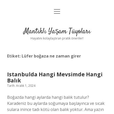
menüyü
Anasayfa
aç
Gizlilik Politikası
Mantıklı Yaşam Tüyoları
Yasal Uyarı
Hayatını kolaylaştıran pratik öneriler!
Hakkımızda
Etiket:
Lüfer boğaza ne zaman girer
Istanbulda Hangi Mevsimde Hangi
Balık
Tarih: Aralık 1, 2024
Boğazda hangi aylarda hangi balık tutulur?
Karadeniz bu aylarda soğumaya başlayınca ve sıcak
sulara inince tadı kötü olan balık yoktur. Ama yazın