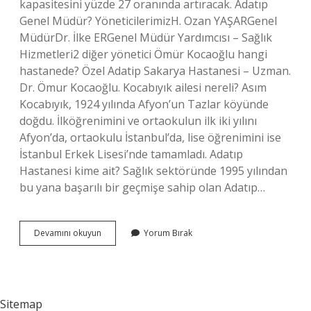
kapasitesini yüzde 27 oranında artıracak. Adatıp
Genel Müdür? YöneticilerimizH. Ozan YAŞARGenel
MüdürDr. İlke ERGenel Müdür Yardımcısı – Sağlık
Hizmetleri2 diğer yönetici Ömür Kocaoğlu hangi
hastanede? Özel Adatip Sakarya Hastanesi – Uzman.
Dr. Ömur Kocaoğlu. Kocabıyık ailesi nereli? Asım
Kocabıyık, 1924 yılında Afyon’un Tazlar köyünde
doğdu. İlköğrenimini ve ortaokulun ilk iki yılını
Afyon’da, ortaokulu İstanbul’da, lise öğrenimini ise
İstanbul Erkek Lisesi’nde tamamladı. Adatıp
Hastanesi kime ait? Sağlık sektöründe 1995 yılından
bu yana başarılı bir geçmişe sahip olan Adatıp…
Adatıp
Devamını okuyun
Yorum Bırak
Hastanesinin
Sahibi
Kimdir
Sitemap