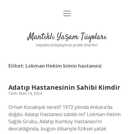
menüyü
Anasayfa
aç
Gizlilik Politikası
Mantıklı Yaşam Tüyoları
Yasal Uyarı
Hayatını kolaylaştıran pratik öneriler!
Hakkımızda
Etiket:
Lokman Hekim kimin hastanesi
Adatıp Hastanesinin Sahibi Kimdir
Tarih: Ekim 14, 2024
Orhan Kocabıyık nereli? 1972 yılında Ankara’da
doğdu. Adatıp Hastanesi satıldı mı? Lokman Hekim
Sağlık Grubu, Adatıp Kurtköy Hastanesi’ni
devraldığında, bugün itibarıyla fiziksel yatak