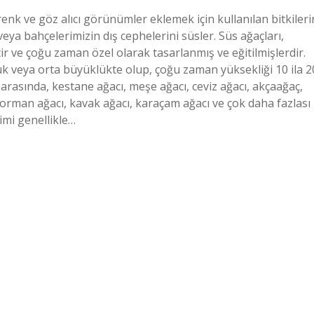
renk ve göz alıcı görünümler eklemek için kullanılan bitkileri
veya bahçelerimizin dış cephelerini süsler. Süs ağaçları,
tir ve çoğu zaman özel olarak tasarlanmış ve eğitilmişlerdir.
üçük veya orta büyüklükte olup, çoğu zaman yüksekliği 10 ila 2
i arasında, kestane ağacı, meşe ağacı, ceviz ağacı, akçaağaç,
 orman ağacı, kavak ağacı, karaçam ağacı ve çok daha fazlası
imi genellikle…