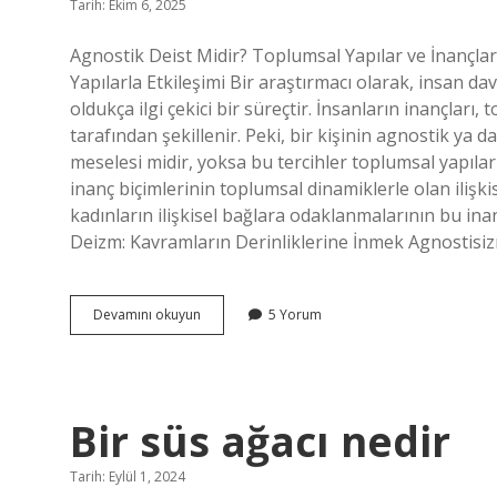
Tarih: Ekim 6, 2025
Agnostik Deist Midir? Toplumsal Yapılar ve İnançlar
Yapılarla Etkileşimi Bir araştırmacı olarak, insan d
oldukça ilgi çekici bir süreçtir. İnsanların inançları
tarafından şekillenir. Peki, bir kişinin agnostik ya d
meselesi midir, yoksa bu tercihler toplumsal yapılar
inanç biçimlerinin toplumsal dinamiklerle olan ilişkis
kadınların ilişkisel bağlara odaklanmalarının bu inan
Deizm: Kavramların Derinliklerine İnmek Agnostisi
Agnostik
Devamını okuyun
5 Yorum
deist
midir
?
Bir süs ağacı nedir
Tarih: Eylül 1, 2024