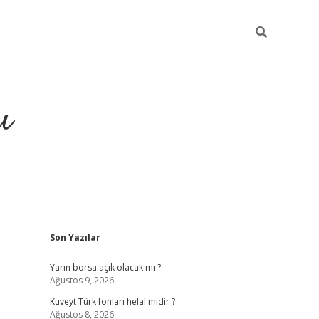
ı
Sidebar
Son Yazılar
hiltonbet yeni giriş
betexper güvenilir
Yarın borsa açık olacak mı ?
Ağustos 9, 2026
Kuveyt Türk fonları helal midir ?
Ağustos 8, 2026