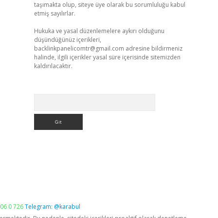
taşımakta olup, siteye üye olarak bu sorumluluğu kabul
etmiş sayılırlar.
Hukuka ve yasal düzenlemelere aykırı olduğunu
düşündüğünüz içerikleri,
backlinkpanelicomtr@gmail.com
adresine bildirmeniz
halinde, ilgili içerikler yasal süre içerisinde sitemizden
kaldırılacaktır.
Arama
06 0 726
Telegram: @karabul