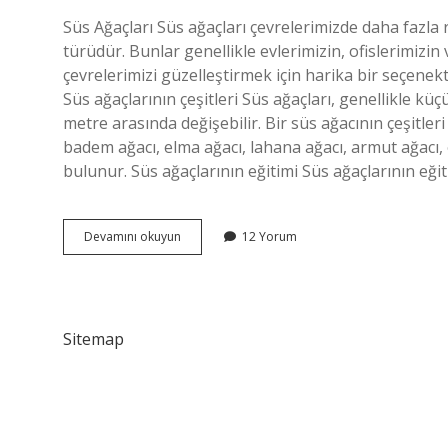
Süs Ağaçları Süs ağaçları çevrelerimizde daha fazla 
türüdür. Bunlar genellikle evlerimizin, ofislerimizin 
çevrelerimizi güzelleştirmek için harika bir seçenek
Süs ağaçlarının çeşitleri Süs ağaçları, genellikle k
metre arasında değişebilir. Bir süs ağacının çeşitler
badem ağacı, elma ağacı, lahana ağacı, armut ağacı,
bulunur. Süs ağaçlarının eğitimi Süs ağaçlarının eğit
Bir
Devamını okuyun
12 Yorum
süs
ağacı
nedir
Sitemap