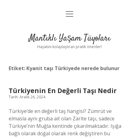
menüyü
Anasayfa
aç
Gizlilik Politikası
Mantıklı Yaşam Tüyoları
Yasal Uyarı
Hayatını kolaylaştıran pratik öneriler!
Hakkımızda
Etiket:
Kyanit taşı Türkiyede nerede bulunur
Türkiyenin En Değerli Taşı Nedir
Tarih: Aralık 26, 2024
Türkiye’de en değerli taş hangisi? Zümrüt ve
elmasla aynı gruba ait olan Zarite taşı, sadece
Türkiye’nin Muğla kentinde çıkarılmaktadır. Işığa
bağlı olarak doğal olarak renk değiştiren bu