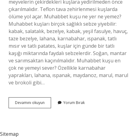
meyvelerin çekirdekleri kuşlara yedirilmeden önce
çıkarılmalıdır. Teflon tava zehirlenmesi kuşlarda
ölüme yol açar. Muhabbet kuşu ne yer ne yemez?
Muhabbet kuşları birçok sağlıklı sebze yiyebilir:
kabak, salatalık, bezelye, kabak, yeşil fasulye, havuç,
taze bezelye, lahana, karnabahar, ıspanak, tatlı
mısır ve tatlı patates, kuşlar için günde bir tatlı
kaşığı miktarında faydalı sebzelerdir. Soğan, mantar
ve sarımsaktan kaçınılmalıdır. Muhabbet kuşu en
çok ne yemeyi sever? Özellikle karnabahar
yaprakları, lahana, ıspanak, maydanoz, marul, marul
ve brokoli gibi…
Muhabbet
Devamını okuyun
Yorum Bırak
Kuşu
Ne
Yememeli
Sitemap