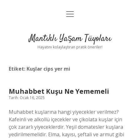
menüyü
Anasayfa
aç
Gizlilik Politikası
Mantıklı Yaşam Tüyoları
Yasal Uyarı
Hayatını kolaylaştıran pratik öneriler!
Hakkımızda
Etiket:
Kuşlar cips yer mi
Muhabbet Kuşu Ne Yememeli
Tarih: Ocak 16, 2025
Muhabbet kuşlarına hangi yiyecekler verilmez?
Kafeinli ve alkollü içecekler ve çikolata kuşlar için
çok zararlı yiyeceklerdir. Yeşil domatesler kuşlara
yedirilmemelidir. Elma, kayısı, şeftali ve armut gibi