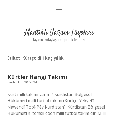
menüyü
Anasayfa
aç
Gizlilik Politikası
Mantıklı Yaşam Tüyoları
Yasal Uyarı
Hayatını kolaylaştıran pratik öneriler!
Hakkımızda
Etiket:
Kürtçe dili kaç yıllık
Kürtler Hangi Takımı
Tarih: Ekim 20, 2024
Kürt milli takımı var mı? Kürdistan Bölgesel
Hükümeti milli futbol takımı (Kürtçe: Yekyetî
Nawendî Topî-Pêy Kurdistan), Kürdistan Bölgesel
Hükümeti’ni temsil eden milli futbol takımıdır. Milli