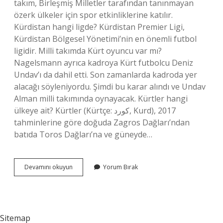
takım, Birleşmiş Milletler tarafından tanınmayan
özerk ülkeler için spor etkinliklerine katılır.
Kürdistan hangi ligde? Kürdistan Premier Ligi,
Kürdistan Bölgesel Yönetimi’nin en önemli futbol
ligidir. Milli takımda Kürt oyuncu var mı?
Nagelsmann ayrıca kadroya Kürt futbolcu Deniz
Undav’ı da dahil etti. Son zamanlarda kadroda yer
alacağı söyleniyordu. Şimdi bu karar alındı ​​ve Undav
Alman milli takımında oynayacak. Kürtler hangi
ülkeye ait? Kürtler (Kürtçe: کورد, Kurd), 2017
tahminlerine göre doğuda Zagros Dağları’ndan
batıda Toros Dağları’na ve güneyde…
Kürtler
Devamını okuyun
Yorum Bırak
Hangi
Takımı
Sitemap