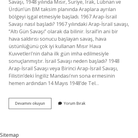
Savaşı, 1948 yılında Mısır, Suriye, Irak, Lübnan ve
Ürdün’ün BM taksim planında Araplara ayrılan
bölgeyi işgal etmesiyle başladı. 1967 Arap-İsrail
Savaşı nasıl başladı? 1967 yılındaki Arap-İsrail savaşı,
“Altı Gün Savaşı” olarak da bilinir. İsrail’in ani bir
hava saldırısı sonucu başlayan savaş, hava
üstünlüğünü çok iyi kullanan Mısır Hava
Kuvvetleri’nin daha ilk gün imha edilmesiyle
sonuçlanmıştır. İsrail Savaşı neden başladı? 1948
Arap-İsrail Savaşı veya Birinci Arap-İsrail Savaşı,
Filistin’deki İngiliz Mandası’nın sona ermesinin
hemen ardından 14 Mayıs 1948’de Tel…
1956
Devamını okuyun
Yorum Bırak
Arap-
İSrail
Savaşının
Ana
Sebebi
Sitemap
Nedir