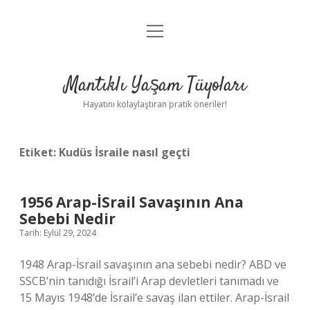
menüyü
Anasayfa
aç
Gizlilik Politikası
Mantıklı Yaşam Tüyoları
Yasal Uyarı
Hayatını kolaylaştıran pratik öneriler!
Hakkımızda
Etiket:
Kudüs İsraile nasıl geçti
1956 Arap-İSrail Savaşının Ana
Sebebi Nedir
Tarih: Eylül 29, 2024
1948 Arap-İsrail savaşının ana sebebi nedir? ABD ve
SSCB’nin tanıdığı İsrail’i Arap devletleri tanımadı ve
15 Mayıs 1948’de İsrail’e savaş ilan ettiler. Arap-İsrail