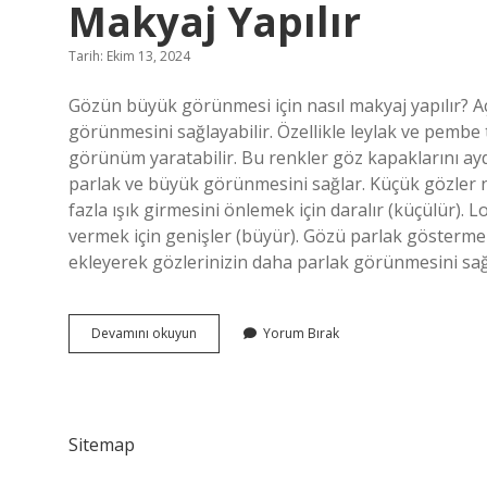
Makyaj Yapılır
Tarih: Ekim 13, 2024
Gözün büyük görünmesi için nasıl makyaj yapılır? Aç
görünmesini sağlayabilir. Özellikle leylak ve pembe t
görünüm yaratabilir. Bu renkler göz kapaklarını aydı
parlak ve büyük görünmesini sağlar. Küçük gözler na
fazla ışık girmesini önlemek için daralır (küçülür). L
vermek için genişler (büyür). Gözü parlak gösterm
ekleyerek gözlerinizin daha parlak görünmesini sağ
Küçük
Devamını okuyun
Yorum Bırak
Gözleri
Büyük
Göstermek
Için
Nasıl
Sitemap
Makyaj
Yapılır