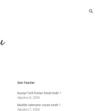
ı
Sidebar
Son Yazılar
hiltonbet yeni giriş
betexper güvenili
Kuveyt Türk fonları helal midir ?
Ağustos 8, 2026
Madde satmanın cezası nedir ?
Ağustos 7, 2026