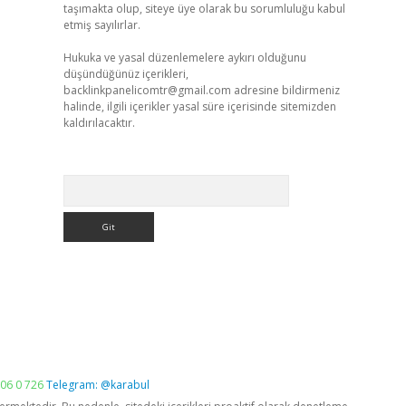
taşımakta olup, siteye üye olarak bu sorumluluğu kabul
etmiş sayılırlar.
Hukuka ve yasal düzenlemelere aykırı olduğunu
düşündüğünüz içerikleri,
backlinkpanelicomtr@gmail.com
adresine bildirmeniz
halinde, ilgili içerikler yasal süre içerisinde sitemizden
kaldırılacaktır.
Arama
06 0 726
Telegram: @karabul