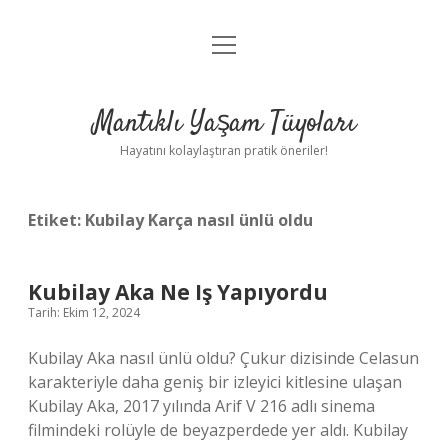
menüyü
Anasayfa
aç
Gizlilik Politikası
Mantıklı Yaşam Tüyoları
Yasal Uyarı
Hayatını kolaylaştıran pratik öneriler!
Hakkımızda
Etiket:
Kubilay Karça nasıl ünlü oldu
Kubilay Aka Ne Iş Yapıyordu
Tarih: Ekim 12, 2024
Kubilay Aka nasıl ünlü oldu? Çukur dizisinde Celasun
karakteriyle daha geniş bir izleyici kitlesine ulaşan
Kubilay Aka, 2017 yılında Arif V 216 adlı sinema
filmindeki rolüyle de beyazperdede yer aldı. Kubilay