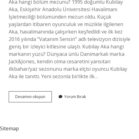
Aka hangi bölüm mezunu? 1995 doğumlu Kubilay
Aka, Eskişehir Anadolu Üniversitesi Havalimanı
İşletmeciliği bölümünden mezun oldu. Küçük
yaşlardan itibaren oyunculuk ve müzikle ilgilenen
Aka, havalimanında çalışırken keşfedildi ve ilk kez
2016 yılında “Vatanım Sensin” adlı televizyon dizisiyle
geniş bir izleyici kitlesine ulaştı. Kubilay Aka hangi
markanın yüzü? Dünyaca ünlü Danimarkalı marka
Jack&Jones, kendin olma cesaretini yansıtan
ilkbahar/yaz sezonunu marka elçisi oyuncu Kubilay
Aka ile tanıttı. Yeni sezonla birlikte ilk…
Kubilay
Devamını okuyun
Yorum Bırak
Aka
Ne
Iş
Yapıyordu
Sitemap