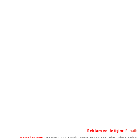
Reklam ve İletişim:
E-mail: