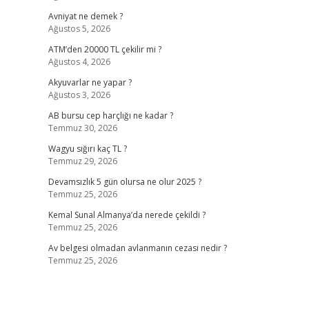
Avniyat ne demek ?
Ağustos 5, 2026
ATM’den 20000 TL çekilir mi ?
Ağustos 4, 2026
Akyuvarlar ne yapar ?
Ağustos 3, 2026
AB bursu cep harçlığı ne kadar ?
Temmuz 30, 2026
Wagyu sığırı kaç TL ?
Temmuz 29, 2026
Devamsızlık 5 gün olursa ne olur 2025 ?
Temmuz 25, 2026
Kemal Sunal Almanya’da nerede çekildi ?
Temmuz 25, 2026
Av belgesi olmadan avlanmanın cezası nedir ?
Temmuz 25, 2026