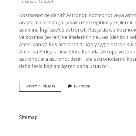
Tarih: Eylül 18, 2024
Kozmonot ne denir? Astronot, kozmonot veya astrono
araştırmalarında çalışmak üzere eğitilmiş kişilerdir
adamına İngilizce’de astronot, Rusça’da ise kozmonot
ve kosmos (evren) kelimelerinin nautes (denizci) kel
Amerikan ve Rus astronotlar için yaygın olarak kulla
Amerika Birleşik Devletleri, Kanada, Avrupa ve Japo
astronotlara astronot denir. İşte astronotların, ko
daha fazla bağlam içeren daha uzun bir…
Kozmonot
Devamını okuyun
12 Yorum
Ne
Anlama
Gelir
Sitemap