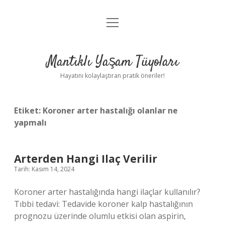
menüyü
Anasayfa
aç
Gizlilik Politikası
Mantıklı Yaşam Tüyoları
Yasal Uyarı
Hayatını kolaylaştıran pratik öneriler!
Hakkımızda
Etiket:
Koroner arter hastalığı olanlar ne
yapmalı
Arterden Hangi Ilaç Verilir
Tarih: Kasım 14, 2024
Koroner arter hastalığında hangi ilaçlar kullanılır?
Tıbbi tedavi: Tedavide koroner kalp hastalığının
prognozu üzerinde olumlu etkisi olan aspirin,