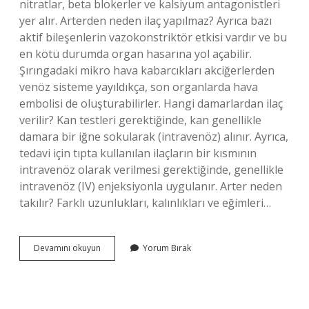
nitratlar, beta blokerler ve kalsiyum antagonistleri
yer alır. Arterden neden ilaç yapılmaz? Ayrıca bazı
aktif bileşenlerin vazokonstriktör etkisi vardır ve bu
en kötü durumda organ hasarına yol açabilir.
Şırıngadaki mikro hava kabarcıkları akciğerlerden
venöz sisteme yayıldıkça, son organlarda hava
embolisi de oluşturabilirler. Hangi damarlardan ilaç
verilir? Kan testleri gerektiğinde, kan genellikle
damara bir iğne sokularak (intravenöz) alınır. Ayrıca,
tedavi için tıpta kullanılan ilaçların bir kısmının
intravenöz olarak verilmesi gerektiğinde, genellikle
intravenöz (IV) enjeksiyonla uygulanır. Arter neden
takılır? Farklı uzunlukları, kalınlıkları ve eğimleri…
Arterden
Devamını okuyun
Yorum Bırak
Hangi
Ilaç
Verilir