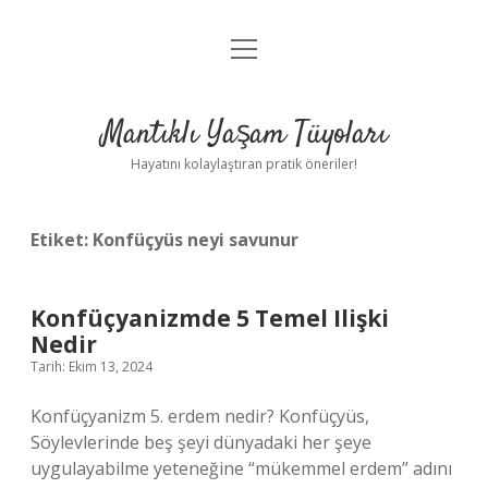
menüyü
Anasayfa
aç
Gizlilik Politikası
Mantıklı Yaşam Tüyoları
Yasal Uyarı
Hayatını kolaylaştıran pratik öneriler!
Hakkımızda
Etiket:
Konfüçyüs neyi savunur
Konfüçyanizmde 5 Temel Ilişki
Nedir
Tarih: Ekim 13, 2024
Konfüçyanizm 5. erdem nedir? Konfüçyüs,
Söylevlerinde beş şeyi dünyadaki her şeye
uygulayabilme yeteneğine “mükemmel erdem” adını