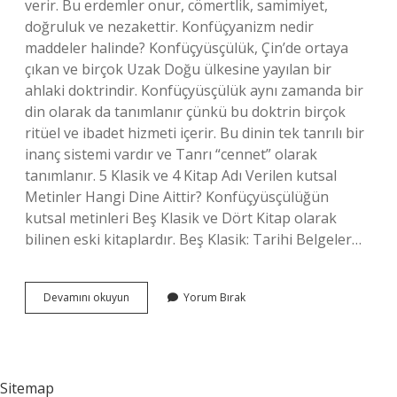
verir. Bu erdemler onur, cömertlik, samimiyet,
doğruluk ve nezakettir. Konfüçyanizm nedir
maddeler halinde? Konfüçyüsçülük, Çin’de ortaya
çıkan ve birçok Uzak Doğu ülkesine yayılan bir
ahlaki doktrindir. Konfüçyüsçülük aynı zamanda bir
din olarak da tanımlanır çünkü bu doktrin birçok
ritüel ve ibadet hizmeti içerir. Bu dinin tek tanrılı bir
inanç sistemi vardır ve Tanrı “cennet” olarak
tanımlanır. 5 Klasik ve 4 Kitap Adı Verilen kutsal
Metinler Hangi Dine Aittir? Konfüçyüsçülüğün
kutsal metinleri Beş Klasik ve Dört Kitap olarak
bilinen eski kitaplardır. Beş Klasik: Tarihi Belgeler…
Konfüçyanizmde
Devamını okuyun
Yorum Bırak
5
Temel
Ilişki
Nedir
Sitemap