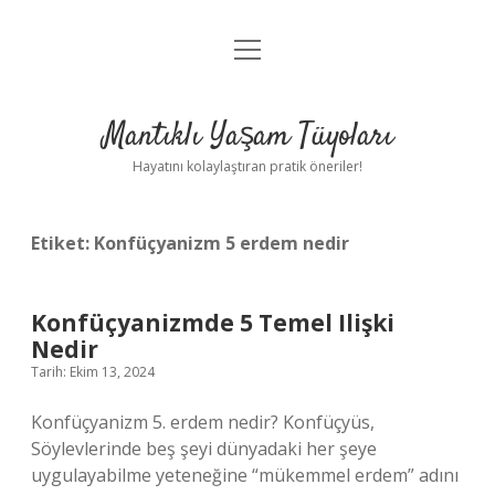
menüyü
Anasayfa
aç
Gizlilik Politikası
Mantıklı Yaşam Tüyoları
Yasal Uyarı
Hayatını kolaylaştıran pratik öneriler!
Hakkımızda
Etiket:
Konfüçyanizm 5 erdem nedir
Konfüçyanizmde 5 Temel Ilişki
Nedir
Tarih: Ekim 13, 2024
Konfüçyanizm 5. erdem nedir? Konfüçyüs,
Söylevlerinde beş şeyi dünyadaki her şeye
uygulayabilme yeteneğine “mükemmel erdem” adını