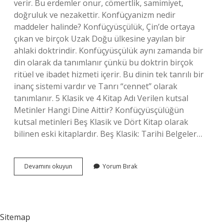
verir. Bu erdemler onur, cömertlik, samimiyet,
doğruluk ve nezakettir. Konfüçyanizm nedir
maddeler halinde? Konfüçyüsçülük, Çin’de ortaya
çıkan ve birçok Uzak Doğu ülkesine yayılan bir
ahlaki doktrindir. Konfüçyüsçülük aynı zamanda bir
din olarak da tanımlanır çünkü bu doktrin birçok
ritüel ve ibadet hizmeti içerir. Bu dinin tek tanrılı bir
inanç sistemi vardır ve Tanrı “cennet” olarak
tanımlanır. 5 Klasik ve 4 Kitap Adı Verilen kutsal
Metinler Hangi Dine Aittir? Konfüçyüsçülüğün
kutsal metinleri Beş Klasik ve Dört Kitap olarak
bilinen eski kitaplardır. Beş Klasik: Tarihi Belgeler…
Konfüçyanizmde
Devamını okuyun
Yorum Bırak
5
Temel
Ilişki
Nedir
Sitemap