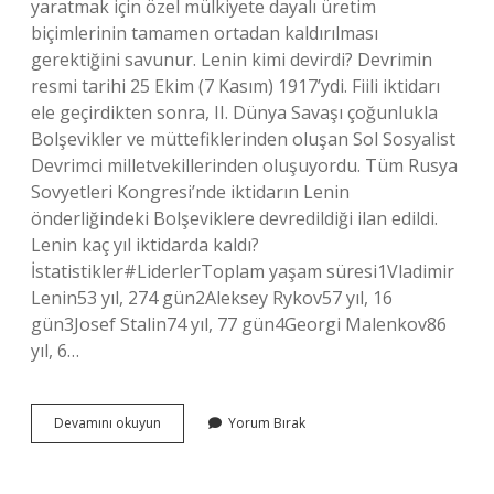
yaratmak için özel mülkiyete dayalı üretim
biçimlerinin tamamen ortadan kaldırılması
gerektiğini savunur. Lenin kimi devirdi? Devrimin
resmi tarihi 25 Ekim (7 Kasım) 1917’ydi. Fiili iktidarı
ele geçirdikten sonra, II. Dünya Savaşı çoğunlukla
Bolşevikler ve müttefiklerinden oluşan Sol Sosyalist
Devrimci milletvekillerinden oluşuyordu. Tüm Rusya
Sovyetleri Kongresi’nde iktidarın Lenin
önderliğindeki Bolşeviklere devredildiği ilan edildi.
Lenin kaç yıl iktidarda kaldı?
İstatistikler#LiderlerToplam yaşam süresi1Vladimir
Lenin53 yıl, 274 gün2Aleksey Rykov57 yıl, 16
gün3Josef Stalin74 yıl, 77 gün4Georgi Malenkov86
yıl, 6…
Lenin
Devamını okuyun
Yorum Bırak
Neden
Önemli