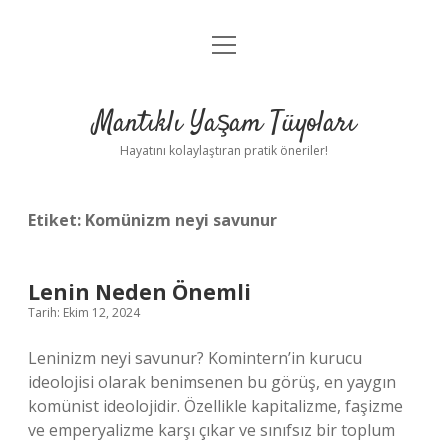
menüyü
Anasayfa
aç
Gizlilik Politikası
Mantıklı Yaşam Tüyoları
Yasal Uyarı
Hayatını kolaylaştıran pratik öneriler!
Hakkımızda
Etiket:
Komünizm neyi savunur
Lenin Neden Önemli
Tarih: Ekim 12, 2024
Leninizm neyi savunur? Komintern’in kurucu
ideolojisi olarak benimsenen bu görüş, en yaygın
komünist ideolojidir. Özellikle kapitalizme, faşizme
ve emperyalizme karşı çıkar ve sınıfsız bir toplum