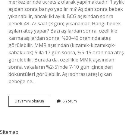
merkezlerinde ücretsiz olarak yapılmaktadır. 1 aylık
aşıdan sonra banyo yapılır mı? Aşıdan sonra bebek
yıkanabilir, ancak iki aylık BCG aşısından sonra
bebek 48-72 saat (3 gün) yıkanamaz. Hangi bebek
aşıları ateş yapar? Bazı aşılardan sonra, özellikle
karma aşılardan sonra, %20-40 oranında ateş
görülebilir. MMR aşısından (kızamık-kızamıkçık-
kabakulak) 5 ila 17 gün sonra, %5-15 oranında ateş
görülebilir. Burada da, özellikle MMR aşısından
sonra, vakaların %2-5’inde 7-10 gün içinde deri
döküntüleri görülebilir. Aşı sonrası ateşi çıkan
bebeğe ne…
1
Devamını okuyun
6 Yorum
Ay
Aşısı
Ateş
Yapar
Mı
Sitemap