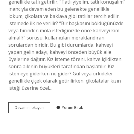
genellikle tatlı getirilir. “Tatlı yiyelim, tatlı konuşalım”
inancıyla devam eden bu gelenekte genellikle
lokum, çikolata ve baklava gibi tatlılar tercih edilir.
İstemede ilk ne verilir? “Bir başkasını böldüğünüzde
veya birinden mola istediğinizde önce kahveyi kim
almalı?” sorusu, kullanıcıları meraklandıran
sorulardan biridir. Bu gibi durumlarda, kahveyi
yapan gelin adayı, kahveyi önceden büyük aile
üyelerine dağıtır. Kız isteme töreni, kahve içildikten
sonra ailenin büyükleri tarafından başlatılır. Kız
istemeye giderken ne gider? Gül veya orkideler
genellikle çiçek olarak getirilirken, çikolatalar kızın
isteği üzerine özel…
Istemeye
Devamını okuyun
Yorum Bırak
Geldiklerinde
Ne
Ikram
Edilir