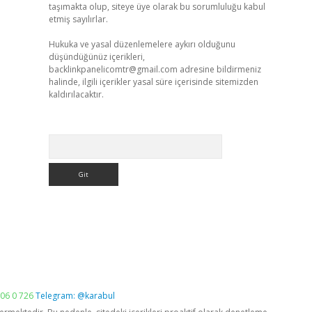
taşımakta olup, siteye üye olarak bu sorumluluğu kabul
etmiş sayılırlar.
Hukuka ve yasal düzenlemelere aykırı olduğunu
düşündüğünüz içerikleri,
backlinkpanelicomtr@gmail.com
adresine bildirmeniz
halinde, ilgili içerikler yasal süre içerisinde sitemizden
kaldırılacaktır.
Arama
06 0 726
Telegram: @karabul