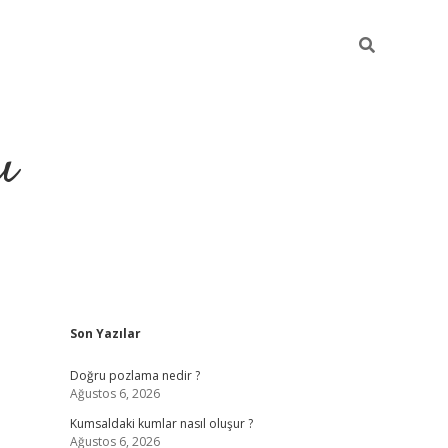
ı
Sidebar
Son Yazılar
hiltonbet yeni giriş
betexper güvenili
Doğru pozlama nedir ?
Ağustos 6, 2026
Kumsaldaki kumlar nasıl oluşur ?
Ağustos 6, 2026