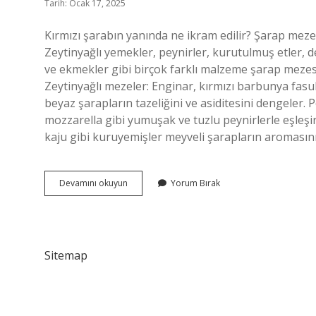
Tarih: Ocak 17, 2025
Kırmızı şarabın yanında ne ikram edilir? Şarap mezesi 
Zeytinyağlı yemekler, peynirler, kurutulmuş etler, de
ve ekmekler gibi birçok farklı malzeme şarap mezesi
Zeytinyağlı mezeler: Enginar, kırmızı barbunya fasul
beyaz şarapların tazeliğini ve asiditesini dengeler. 
mozzarella gibi yumuşak ve tuzlu peynirlerle eşleşir.
kaju gibi kuruyemişler meyveli şarapların aromasını 
Şarabın
Devamını okuyun
Yorum Bırak
Yanında
Ne
Ikram
Edilir
Sitemap