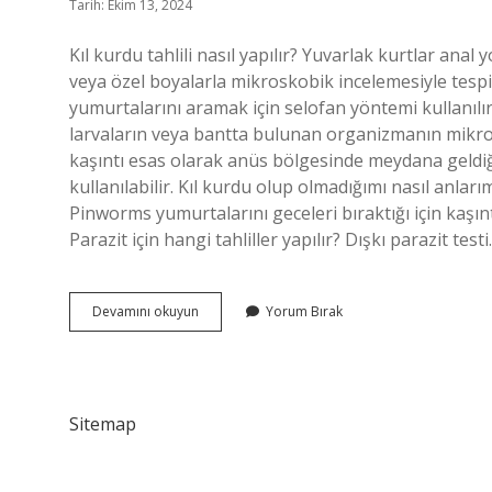
Tarih: Ekim 13, 2024
Kıl kurdu tahlili nasıl yapılır? Yuvarlak kurtlar anal 
veya özel boyalarla mikroskobik incelemesiyle tespit
yumurtalarını aramak için selofan yöntemi kullanılır.
larvaların veya bantta bulunan organizmanın mikro
kaşıntı esas olarak anüs bölgesinde meydana geldiği
kullanılabilir. Kıl kurdu olup olmadığımı nasıl anlar
Pinworms yumurtalarını geceleri bıraktığı için kaşınt
Parazit için hangi tahliller yapılır? Dışkı parazit test
Kıl
Devamını okuyun
Yorum Bırak
Kurdu
Hangi
Tahlilde
Çıkar
Sitemap