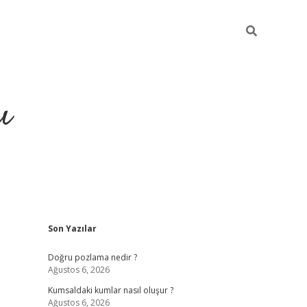
ı
Sidebar
Son Yazılar
hiltonbet yeni giriş
betexper güvenili
Doğru pozlama nedir ?
Ağustos 6, 2026
Kumsaldaki kumlar nasıl oluşur ?
Ağustos 6, 2026