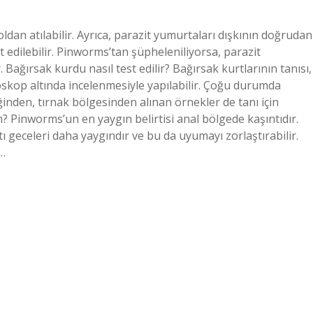
yoldan atılabilir. Ayrıca, parazit yumurtaları dışkının doğrudan
 edilebilir. Pinworms’tan şüpheleniliyorsa, parazit
 Bağırsak kurdu nasıl test edilir? Bağırsak kurtlarının tanısı,
skop altında incelenmesiyle yapılabilir. Çoğu durumda
nden, tırnak bölgesinden alınan örnekler de tanı için
ım? Pinworms’un en yaygın belirtisi anal bölgede kaşıntıdır.
ı geceleri daha yaygındır ve bu da uyumayı zorlaştırabilir.
i…