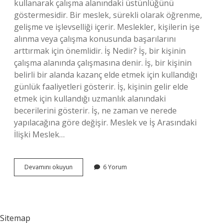
kullanarak çalışma alanındaki üstünlüğünü
göstermesidir. Bir meslek, sürekli olarak öğrenme,
gelişme ve işlevselliği içerir. Meslekler, kişilerin işe
alınma veya çalışma konusunda başarılarını
arttırmak için önemlidir. İş Nedir? İş, bir kişinin
çalışma alanında çalışmasına denir. İş, bir kişinin
belirli bir alanda kazanç elde etmek için kullandığı
günlük faaliyetleri gösterir. İş, kişinin gelir elde
etmek için kullandığı uzmanlık alanındaki
becerilerini gösterir. İş, ne zaman ve nerede
yapılacağına göre değişir. Meslek ve İş Arasındaki
İlişki Meslek…
Meslek
Devamını okuyun
6 Yorum
ve
iş
arasındaki
ilişki
nedir
Sitemap