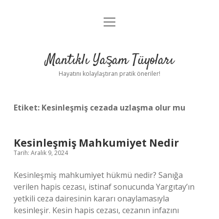
menüyü
Anasayfa
aç
Gizlilik Politikası
Mantıklı Yaşam Tüyoları
Yasal Uyarı
Hayatını kolaylaştıran pratik öneriler!
Hakkımızda
Etiket:
Kesinleşmiş cezada uzlaşma olur mu
Kesinleşmiş Mahkumiyet Nedir
Tarih: Aralık 9, 2024
Kesinleşmiş mahkumiyet hükmü nedir? Sanığa
verilen hapis cezası, istinaf sonucunda Yargıtay’ın
yetkili ceza dairesinin kararı onaylamasıyla
kesinleşir. Kesin hapis cezası, cezanın infazını