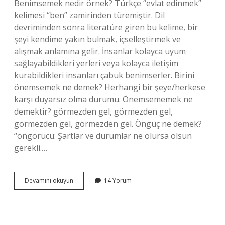
Benimsemek nedir örnek? Türkçe “evlat edinmek”
kelimesi “ben” zamirinden türemiştir. Dil
devriminden sonra literatüre giren bu kelime, bir
şeyi kendime yakın bulmak, içselleştirmek ve
alışmak anlamına gelir. İnsanlar kolayca uyum
sağlayabildikleri yerleri veya kolayca iletişim
kurabildikleri insanları çabuk benimserler. Birini
önemsemek ne demek? Herhangi bir şeye/herkese
karşı duyarsız olma durumu. Önemsememek ne
demektir? görmezden gel, görmezden gel,
görmezden gel, görmezden gel. Öngüç ne demek?
“öngörücü: Şartlar ve durumlar ne olursa olsun
gerekli.…
Önsemek
Devamını okuyun
14 Yorum
Ne
Demek