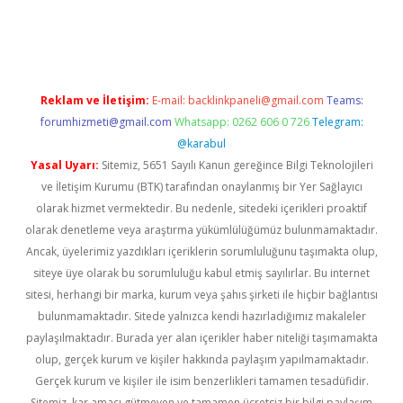
ş
betexper güvenilir mi
elexbetgiris.org
Reklam ve İletişim:
E-mail:
backlinkpaneli@gmail.com
Teams:
forumhizmeti@gmail.com
Whatsapp: 0262 606 0 726
Telegram:
@karabul
Yasal Uyarı:
Sitemiz, 5651 Sayılı Kanun gereğince Bilgi Teknolojileri
ve İletişim Kurumu (BTK) tarafından onaylanmış bir Yer Sağlayıcı
olarak hizmet vermektedir. Bu nedenle, sitedeki içerikleri proaktif
olarak denetleme veya araştırma yükümlülüğümüz bulunmamaktadır.
Ancak, üyelerimiz yazdıkları içeriklerin sorumluluğunu taşımakta olup,
siteye üye olarak bu sorumluluğu kabul etmiş sayılırlar. Bu internet
sitesi, herhangi bir marka, kurum veya şahıs şirketi ile hiçbir bağlantısı
bulunmamaktadır. Sitede yalnızca kendi hazırladığımız makaleler
paylaşılmaktadır. Burada yer alan içerikler haber niteliği taşımamakta
olup, gerçek kurum ve kişiler hakkında paylaşım yapılmamaktadır.
Gerçek kurum ve kişiler ile isim benzerlikleri tamamen tesadüfidir.
Sitemiz, kar amacı gütmeyen ve tamamen ücretsiz bir bilgi paylaşım