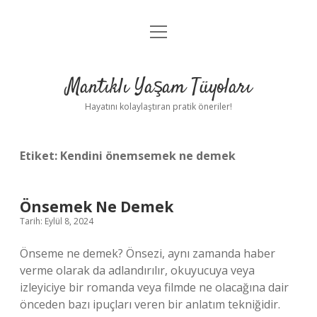
menüyü
Anasayfa
aç
Gizlilik Politikası
Mantıklı Yaşam Tüyoları
Yasal Uyarı
Hayatını kolaylaştıran pratik öneriler!
Hakkımızda
Etiket:
Kendini önemsemek ne demek
Önsemek Ne Demek
Tarih: Eylül 8, 2024
Önseme ne demek? Önsezi, aynı zamanda haber
verme olarak da adlandırılır, okuyucuya veya
izleyiciye bir romanda veya filmde ne olacağına dair
önceden bazı ipuçları veren bir anlatım tekniğidir.