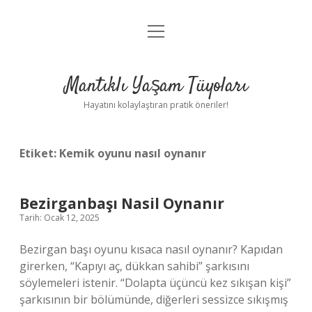
menüyü
Anasayfa
aç
Gizlilik Politikası
Mantıklı Yaşam Tüyoları
Yasal Uyarı
Hayatını kolaylaştıran pratik öneriler!
Hakkımızda
Etiket:
Kemik oyunu nasıl oynanır
Bezirganbaşı Nasil Oynanır
Tarih: Ocak 12, 2025
Bezirgan başı oyunu kısaca nasıl oynanır? Kapıdan
girerken, “Kapıyı aç, dükkan sahibi” şarkısını
söylemeleri istenir. “Dolapta üçüncü kez sıkışan kişi”
şarkısının bir bölümünde, diğerleri sessizce sıkışmış