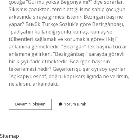
çocuğa “Gül mü yoksa Begonya mı?” diye sorarlar.
Sıkışmış çocuktan, tercih ettiği isme sahip çocuğun
arkasında sıraya girmesi istenir. Bezirgan başı ne
yapar? Büyük Türkçe Sözlük’e göre Bezirgânbaşı,
“padişahın kullandığı yünlü kumaş, kumaş ve
tülbentleri sağlamak ve korumakla görevli kişi”
anlamına gelmektedir. “Bezirgân” tek başına tüccar
anlamına gelirken, “Bezirgânbaşı” sarayda görevli
bir kişiyi ifade etmektedir. Bezirgan başı’nın
tekerlemesi nedir? Geçerken şu şarkıyı söylüyorlar:
“Aç kapıyı, esnaf, doğru kapı karşılığında ne verirsin,
ne alırsın, arkamdaki…
Bezirganbaşı
Devamını okuyun
Yorum Bırak
Nasil
Oynanır
Sitemap