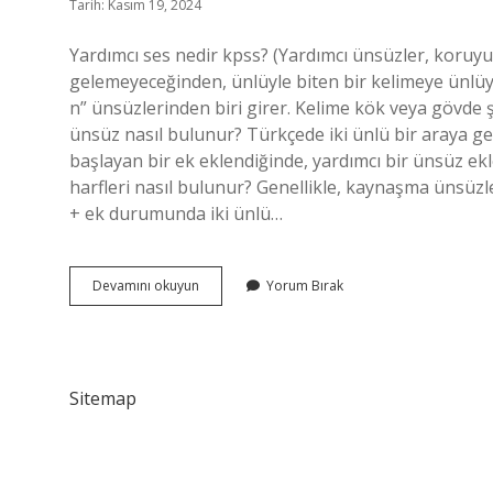
Tarih: Kasım 19, 2024
Yardımcı ses nedir kpss? (Yardımcı ünsüzler, koruyu
gelemeyeceğinden, ünlüyle biten bir kelimeye ünlüyle
n” ünsüzlerinden biri girer. Kelime kök veya gövde 
ünsüz nasıl bulunur? Türkçede iki ünlü bir araya ge
başlayan bir ek eklendiğinde, yardımcı bir ünsüz ek
harfleri nasıl bulunur? Genellikle, kaynaşma ünsüzle
+ ek durumunda iki ünlü…
Yardımcı
Devamını okuyun
Yorum Bırak
Ses
Nasıl
Bulunur
Sitemap