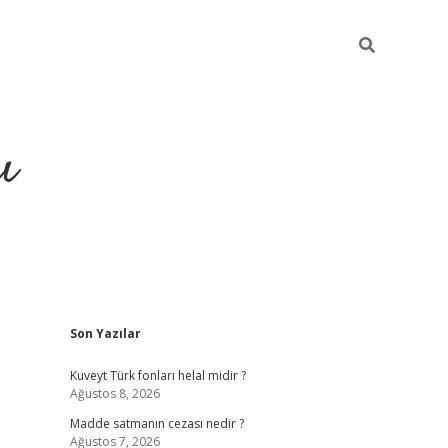
ı
Sidebar
Son Yazılar
hiltonbet yeni giriş
betexper güvenili
Kuveyt Türk fonları helal midir ?
Ağustos 8, 2026
Madde satmanın cezası nedir ?
Ağustos 7, 2026