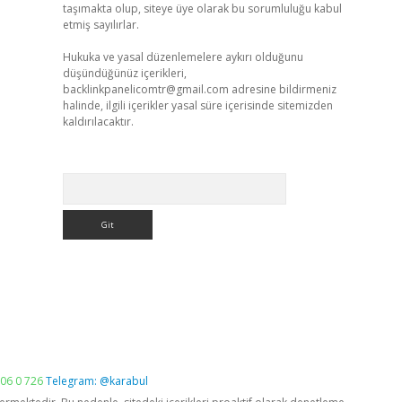
taşımakta olup, siteye üye olarak bu sorumluluğu kabul
etmiş sayılırlar.
Hukuka ve yasal düzenlemelere aykırı olduğunu
düşündüğünüz içerikleri,
backlinkpanelicomtr@gmail.com
adresine bildirmeniz
halinde, ilgili içerikler yasal süre içerisinde sitemizden
kaldırılacaktır.
Arama
06 0 726
Telegram: @karabul