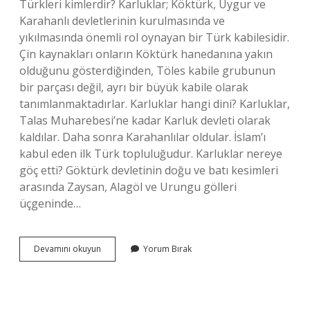
Türkleri kimlerdir? Karluklar; Köktürk, Uygur ve
Karahanlı devletlerinin kurulmasında ve
yıkılmasında önemli rol oynayan bir Türk kabilesidir.
Çin kaynakları onların Köktürk hanedanına yakın
olduğunu gösterdiğinden, Töles kabile grubunun
bir parçası değil, ayrı bir büyük kabile olarak
tanımlanmaktadırlar. Karluklar hangi dini? Karluklar,
Talas Muharebesi’ne kadar Karluk devleti olarak
kaldılar. Daha sonra Karahanlılar oldular. İslam’ı
kabul eden ilk Türk topluluğudur. Karluklar nereye
göç etti? Göktürk devletinin doğu ve batı kesimleri
arasında Zaysan, Alagöl ve Urungu gölleri
üçgeninde…
Karluk
Devamını okuyun
Yorum Bırak
Türkleri
Nerede
Yaşıyor