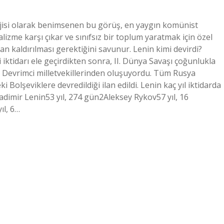
jisi olarak benimsenen bu görüş, en yaygın komünist
alizme karşı çıkar ve sınıfsız bir toplum yaratmak için özel
n kaldırılması gerektiğini savunur. Lenin kimi devirdi?
i iktidarı ele geçirdikten sonra, II. Dünya Savaşı çoğunlukla
t Devrimci milletvekillerinden oluşuyordu. Tüm Rusya
 Bolşeviklere devredildiği ilan edildi. Lenin kaç yıl iktidarda
adimir Lenin53 yıl, 274 gün2Aleksey Rykov57 yıl, 16
ıl, 6…