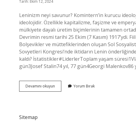
Tarih: Ekim 12, 2024
Leninizm neyi savunur? Komintern’in kurucu ideolo
ideolojidir. Özellikle kapitalizme, faşizme ve empery
mülkiyete dayalı üretim biçimlerinin tamamen ortada
Devrimin resmi tarihi 25 Ekim (7 Kasım) 1917’ydi. Fiil
Bolşevikler ve müttefiklerinden oluşan Sol Sosyalis
Sovyetleri Kongresi’nde iktidarın Lenin önderliğindeki
kaldı? İstatistikler#LiderlerToplam yaşam süresi1Vl
gün3Josef Stalin74 yıl, 77 gün4Georgi Malenkov86 y
Lenin
Devamını okuyun
Yorum Bırak
Neden
Önemli
Sitemap