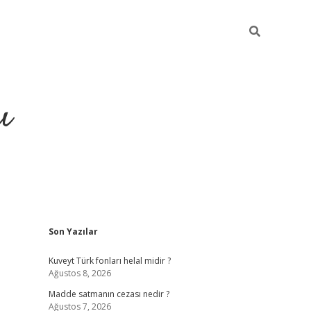
ı
Sidebar
Son Yazılar
hiltonbet yeni giriş
bet
Kuveyt Türk fonları helal midir ?
Ağustos 8, 2026
Madde satmanın cezası nedir ?
Ağustos 7, 2026