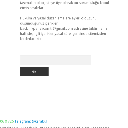
taşımakta olup, siteye üye olarak bu sorumluluğu kabul
etmiş sayılırlar.
Hukuka ve yasal düzenlemelere aykırı olduğunu
düşündüğünüz içerikleri,
backlinkpanelicomtr@gmail.com
adresine bildirmeniz
halinde, ilgili içerikler yasal süre içerisinde sitemizden
kaldırılacaktır.
Arama
06 0 726
Telegram: @karabul