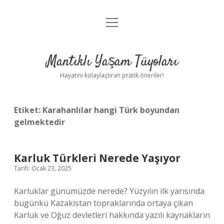
menüyü
Anasayfa
aç
Gizlilik Politikası
Mantıklı Yaşam Tüyoları
Yasal Uyarı
Hayatını kolaylaştıran pratik öneriler!
Hakkımızda
Etiket:
Karahanlılar hangi Türk boyundan
gelmektedir
Karluk Türkleri Nerede Yaşıyor
Tarih: Ocak 23, 2025
Karluklar günümüzde nerede? Yüzyılın ilk yarısında
bugünkü Kazakistan topraklarında ortaya çıkan
Karluk ve Oğuz devletleri hakkında yazılı kaynakların