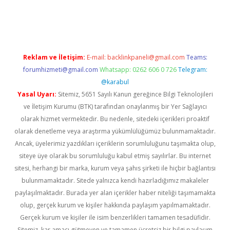
r güvenilir mi
elexbetgiris.org
Reklam ve İletişim:
E-mail:
backlinkpaneli@gmail.com
Teams:
forumhizmeti@gmail.com
Whatsapp: 0262 606 0 726
Telegram:
@karabul
Yasal Uyarı:
Sitemiz, 5651 Sayılı Kanun gereğince Bilgi Teknolojileri
ve İletişim Kurumu (BTK) tarafından onaylanmış bir Yer Sağlayıcı
olarak hizmet vermektedir. Bu nedenle, sitedeki içerikleri proaktif
olarak denetleme veya araştırma yükümlülüğümüz bulunmamaktadır.
Ancak, üyelerimiz yazdıkları içeriklerin sorumluluğunu taşımakta olup,
siteye üye olarak bu sorumluluğu kabul etmiş sayılırlar. Bu internet
sitesi, herhangi bir marka, kurum veya şahıs şirketi ile hiçbir bağlantısı
bulunmamaktadır. Sitede yalnızca kendi hazırladığımız makaleler
paylaşılmaktadır. Burada yer alan içerikler haber niteliği taşımamakta
olup, gerçek kurum ve kişiler hakkında paylaşım yapılmamaktadır.
Gerçek kurum ve kişiler ile isim benzerlikleri tamamen tesadüfidir.
Sitemiz, kar amacı gütmeyen ve tamamen ücretsiz bir bilgi paylaşım