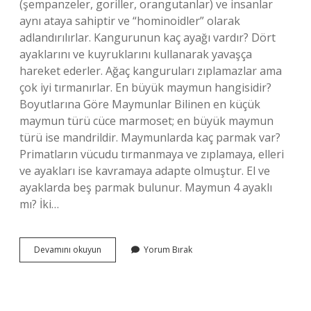
(şempanzeler, goriller, orangutanlar) ve insanlar
aynı ataya sahiptir ve “hominoidler” olarak
adlandırılırlar. Kangurunun kaç ayağı vardır? Dört
ayaklarını ve kuyruklarını kullanarak yavaşça
hareket ederler. Ağaç kanguruları zıplamazlar ama
çok iyi tırmanırlar. En büyük maymun hangisidir?
Boyutlarına Göre Maymunlar Bilinen en küçük
maymun türü cüce marmoset; en büyük maymun
türü ise mandrildir. Maymunlarda kaç parmak var?
Primatların vücudu tırmanmaya ve zıplamaya, elleri
ve ayakları ise kavramaya adapte olmuştur. El ve
ayaklarda beş parmak bulunur. Maymun 4 ayaklı
mı? İki…
Maymunun
Devamını okuyun
Yorum Bırak
Kaç
Tane
Ayağı
Vardır