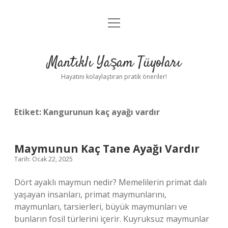
menüyü
Anasayfa
aç
Gizlilik Politikası
Mantıklı Yaşam Tüyoları
Yasal Uyarı
Hayatını kolaylaştıran pratik öneriler!
Hakkımızda
Etiket:
Kangurunun kaç ayağı vardır
Maymunun Kaç Tane Ayağı Vardır
Tarih: Ocak 22, 2025
Dört ayaklı maymun nedir? Memelilerin primat dalı
yaşayan insanları, primat maymunlarını,
maymunları, tarsierleri, büyük maymunları ve
bunların fosil türlerini içerir. Kuyruksuz maymunlar