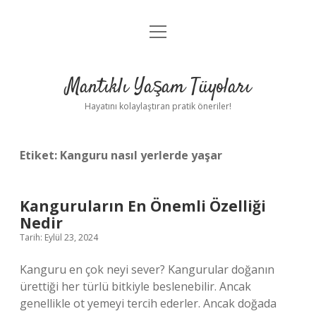
menüyü
Anasayfa
aç
Gizlilik Politikası
Mantıklı Yaşam Tüyoları
Yasal Uyarı
Hayatını kolaylaştıran pratik öneriler!
Hakkımızda
Etiket:
Kanguru nasıl yerlerde yaşar
Kanguruların En Önemli Özelliği
Nedir
Tarih: Eylül 23, 2024
Kanguru en çok neyi sever? Kangurular doğanın
ürettiği her türlü bitkiyle beslenebilir. Ancak
genellikle ot yemeyi tercih ederler. Ancak doğada