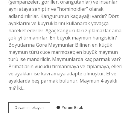
(şempanzeler, goriller, orangutanlar) ve insanlar
aynı ataya sahiptir ve “hominoidler” olarak
adlandırılırlar. Kangurunun kaç ayağı vardır? Dört
ayaklarını ve kuyruklarını kullanarak yavaşça
hareket ederler. Ağaç kanguruları zıplamazlar ama
çok iyi tırmanırlar. En büyük maymun hangisidir?
Boyutlarına Göre Maymunlar Bilinen en küçük
maymun türü cüce marmoset; en büyük maymun
türü ise mandrildir. Maymunlarda kaç parmak var?
Primatların vücudu tırmanmaya ve zıplamaya, elleri
ve ayakları ise kavramaya adapte olmuştur. El ve
ayaklarda beş parmak bulunur. Maymun 4 ayaklı
mı? İki…
Maymunun
Devamını okuyun
Yorum Bırak
Kaç
Tane
Ayağı
Vardır