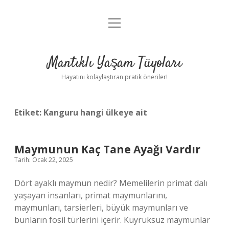
menüyü
Anasayfa
aç
Gizlilik Politikası
Mantıklı Yaşam Tüyoları
Yasal Uyarı
Hayatını kolaylaştıran pratik öneriler!
Hakkımızda
Etiket:
Kanguru hangi ülkeye ait
Maymunun Kaç Tane Ayağı Vardır
Tarih: Ocak 22, 2025
Dört ayaklı maymun nedir? Memelilerin primat dalı
yaşayan insanları, primat maymunlarını,
maymunları, tarsierleri, büyük maymunları ve
bunların fosil türlerini içerir. Kuyruksuz maymunlar