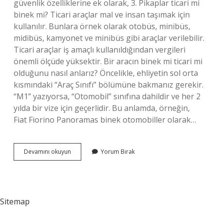
güvenlik özelliklerine ek olarak, 3. Pikaplar ticari mi
binek mi? Ticari araçlar mal ve insan taşımak için
kullanılır. Bunlara örnek olarak otobüs, minibüs,
midibüs, kamyonet ve minibüs gibi araçlar verilebilir.
Ticari araçlar iş amaçlı kullanıldığından vergileri
önemli ölçüde yüksektir. Bir aracın binek mi ticari mi
olduğunu nasıl anlarız? Öncelikle, ehliyetin sol orta
kısmındaki “Araç Sınıfı” bölümüne bakmanız gerekir.
“M1” yazıyorsa, “Otomobil” sınıfına dahildir ve her 2
yılda bir vize için geçerlidir. Bu anlamda, örneğin,
Fiat Fiorino Panoramas binek otomobiller olarak…
Ford
Devamını okuyun
Yorum Bırak
Ranger
Binek
Mi
Ticari
Mi
Sitemap