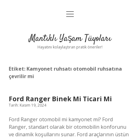
menüyü
Anasayfa
aç
Gizlilik Politikası
Mantıklı Yaşam Tüyoları
Yasal Uyarı
Hayatını kolaylaştıran pratik öneriler!
Hakkımızda
Etiket:
Kamyonet ruhsatı otomobil ruhsatına
çevrilir mi
Ford Ranger Binek Mi Ticari Mi
Tarih: Kasım 19, 2024
Ford Ranger otomobil mi kamyonet mi? Ford
Ranger, standart olarak bir otomobilin konforunu
ve dinamik koşullarını sunar. Ford araçlarının üstün