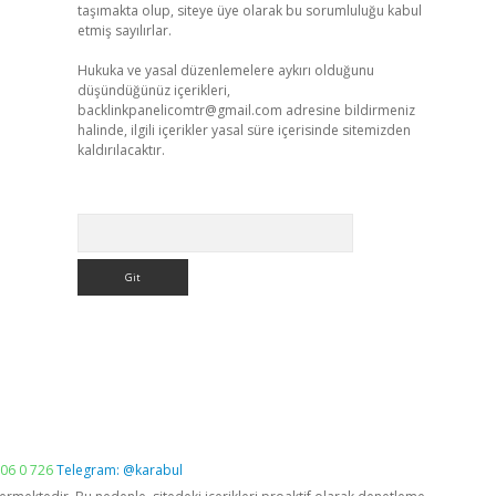
taşımakta olup, siteye üye olarak bu sorumluluğu kabul
etmiş sayılırlar.
Hukuka ve yasal düzenlemelere aykırı olduğunu
düşündüğünüz içerikleri,
backlinkpanelicomtr@gmail.com
adresine bildirmeniz
halinde, ilgili içerikler yasal süre içerisinde sitemizden
kaldırılacaktır.
Arama
06 0 726
Telegram: @karabul