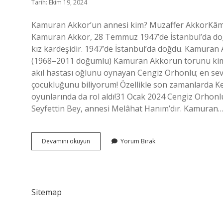
Tarih: Ekim 19, 2024
Kamuran Akkor’un annesi kim? Muzaffer AkkorKâmu
Kamuran Akkor, 28 Temmuz 1947’de İstanbul’da doğd
kız kardeşidir. 1947’de İstanbul’da doğdu. Kamuran
(1968–2011 doğumlu) Kamuran Akkorun torunu kimdi
akıl hastası oğlunu oynayan Cengiz Orhonlu; en s
çocukluğunu biliyorum! Özellikle son zamanlarda K
oyunlarında da rol aldı!31 Ocak 2024 Cengiz Orhonl
Seyfettin Bey, annesi Melâhat Hanım’dır. Kamuran
Kâmuran
Devamını okuyun
Yorum Bırak
Akkorun
Annesi
Kim
Sitemap