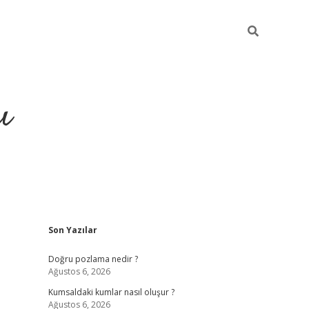
ı
Sidebar
Son Yazılar
hiltonbet yeni giriş
betexper güven
Doğru pozlama nedir ?
Ağustos 6, 2026
Kumsaldaki kumlar nasıl oluşur ?
Ağustos 6, 2026