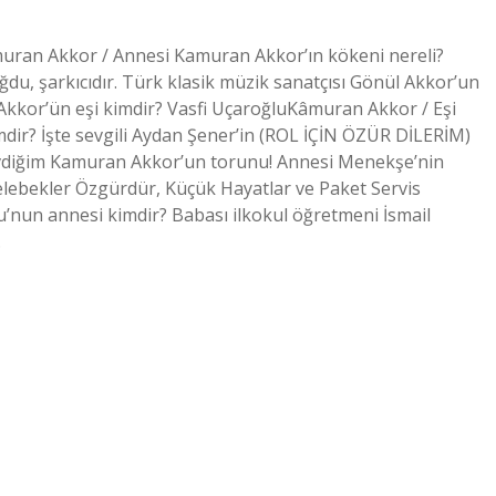
ran Akkor / Annesi Kamuran Akkor’ın kökeni nereli?
u, şarkıcıdır. Türk klasik müzik sanatçısı Gönül Akkor’un
 Akkor’ün eşi kimdir? Vasfi UçaroğluKâmuran Akkor / Eşi
r? İşte sevgili Aydan Şener’in (ROL İÇİN ÖZÜR DİLERİM)
evdiğim Kamuran Akkor’un torunu! Annesi Menekşe’nin
elebekler Özgürdür, Küçük Hayatlar ve Paket Servis
u’nun annesi kimdir? Babası ilkokul öğretmeni İsmail
…