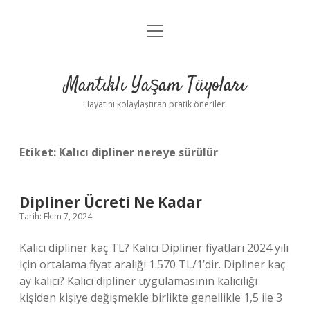
menüyü
Anasayfa
aç
Gizlilik Politikası
Mantıklı Yaşam Tüyoları
Yasal Uyarı
Hayatını kolaylaştıran pratik öneriler!
Hakkımızda
Etiket:
Kalıcı dipliner nereye sürülür
Dipliner Ücreti Ne Kadar
Tarih: Ekim 7, 2024
Kalıcı dipliner kaç TL? Kalıcı Dipliner fiyatları 2024 yılı
için ortalama fiyat aralığı 1.570 TL/1’dir. Dipliner kaç
ay kalıcı? Kalıcı dipliner uygulamasının kalıcılığı
kişiden kişiye değişmekle birlikte genellikle 1,5 ile 3