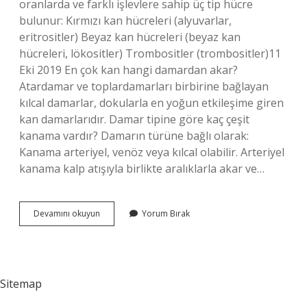
oranlarda ve farklı işlevlere sahip üç tip hücre
bulunur: Kırmızı kan hücreleri (alyuvarlar,
eritrositler) Beyaz kan hücreleri (beyaz kan
hücreleri, lökositler) Trombositler (trombositler)11
Eki 2019 En çok kan hangi damardan akar?
Atardamar ve toplardamarları birbirine bağlayan
kılcal damarlar, dokularla en yoğun etkileşime giren
kan damarlarıdır. Damar tipine göre kaç çeşit
kanama vardır? Damarın türüne bağlı olarak:
Kanama arteriyel, venöz veya kılcal olabilir. Arteriyel
kanama kalp atışıyla birlikte aralıklarla akar ve…
Kaç
Devamını okuyun
Yorum Bırak
Çeşit
Kan
Damarı
Vardır
Sitemap