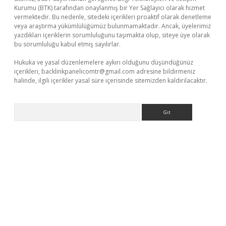
Kurumu (BTK) tarafından onaylanmış bir Yer Sağlayıcı olarak hizmet
vermektedir. Bu nedenle, sitedeki içerikleri proaktif olarak denetleme
veya araştırma yükümlülüğümüz bulunmamaktadır. Ancak, üyelerimiz
yazdıkları içeriklerin sorumluluğunu taşımakta olup, siteye üye olarak
bu sorumluluğu kabul etmiş sayılırlar.
Hukuka ve yasal düzenlemelere aykırı olduğunu düşündüğünüz
içerikleri,
backlinkpanelicomtr@gmail.com
adresine bildirmeniz
halinde, ilgili içerikler yasal süre içerisinde sitemizden kaldırılacaktır.
Arama
üvenilir mi
elexbetgiris.org