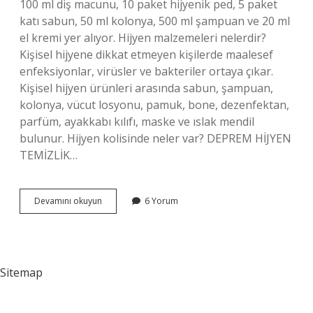
100 ml diş macunu, 10 paket hijyenik ped, 5 paket
katı sabun, 50 ml kolonya, 500 ml şampuan ve 20 ml
el kremi yer alıyor. Hijyen malzemeleri nelerdir?
Kişisel hijyene dikkat etmeyen kişilerde maalesef
enfeksiyonlar, virüsler ve bakteriler ortaya çıkar.
Kişisel hijyen ürünleri arasında sabun, şampuan,
kolonya, vücut losyonu, pamuk, bone, dezenfektan,
parfüm, ayakkabı kılıfı, maske ve ıslak mendil
bulunur. Hijyen kolisinde neler var? DEPREM HİJYEN
TEMİZLİK…
Hijyen
Devamını okuyun
6 Yorum
Seti
Içinde
Neler
Var
Sitemap