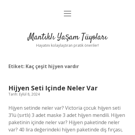
menüyü
Anasayfa
aç
Gizlilik Politikası
Mantıklı Yaşam Tüyoları
Yasal Uyarı
Hayatını kolaylaştıran pratik öneriler!
Hakkımızda
Etiket:
Kaç çeşit hijyen vardır
Hijyen Seti Içinde Neler Var
Tarih: Eylül 8, 2024
Hijyen setinde neler var? Victoria çocuk hijyen seti
3’lü (sırtlı) 3 adet maske 3 adet hijyen mendili. Hijyen
paketinin içinde neler var? Hijyen paketinde neler
var? 40 lira değerindeki hijyen paketinde diş fırçası,